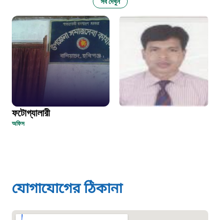
সব দেখুন
১০৬
দুদক
১০২
দুর্যোগের আগাম বার্তা
ফটোগ্যালারী
১৬১২২
অফিস
স্মার্ট ভূমি সেবা
১০৯৮
যোগাযোগের ঠিকানা
শিশু সহায়তা লাইন