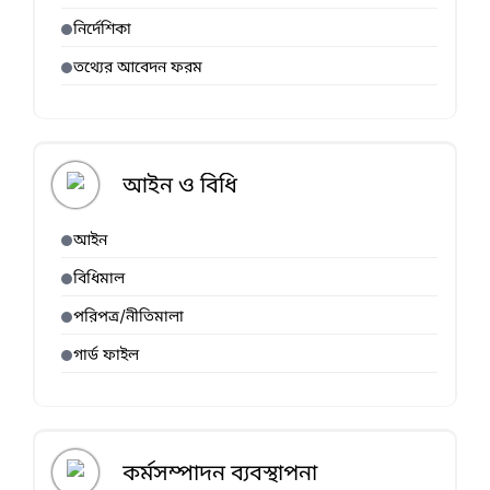
নির্দেশিকা
তথ্যের আবেদন ফরম
আইন ও বিধি
আইন
বিধিমাল
পরিপত্র/নীতিমালা
গার্ড ফাইল
কর্মসম্পাদন ব্যবস্থাপনা