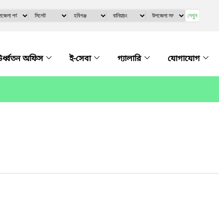
দেখুন
র্ধ্বতন অফিস
ই-সেবা
গ্যালারি
যোগাযোগ