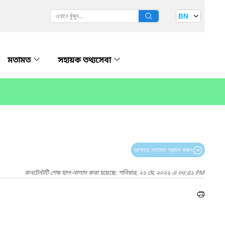
BN
মতামত
সহায়ক তথ্যসেবা
আপনার মতামত প্রদান করুন
কনটেন্টটি শেষ হাল-নাগাদ করা হয়েছে: শনিবার, ২১ মে, ২০২২ এ ০৩:৫১ PM