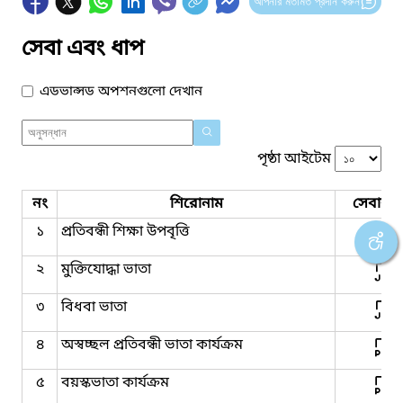
আপনার মতামত প্রদান করুন
সেবা এবং ধাপ
এডভান্সড অপশনগুলো দেখান
পৃষ্ঠা আইটেম
নং
শিরোনাম
সেবার ধ
১
প্রতিবন্ধী শিক্ষা উপবৃত্তি
২
মুক্তিযোদ্ধা ভাতা
৩
বিধবা ভাতা
৪
অস্বচ্ছল প্রতিবন্ধী ভাতা কার্যক্রম
৫
বয়স্কভাতা কার্যক্রম